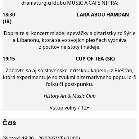
dramaturgiu klubu MUSIC A CAFE NITRA:
18:30 LARA ABOU HAMDAN
(IR)
Doprajte si koncert mladej speváčky a gitaristky zo Sýrie
a Libanonu, ktorá sa vo svojich piesňach vyznáva
z pocitov neistoty i nádeje.
19:15 CUP OF TEA (SK)
Zabavte sa aj so slovensko-britskou kapelou z Piešťan,
ktorá experimentuje so zvukmi alternatívneho popu, lo-fi
folku či post-punku
.
History Art & Music Club
Vstup voľný / 12+
Čas
(Piatok) 18:30 - 20:00
(GMT+01:00)