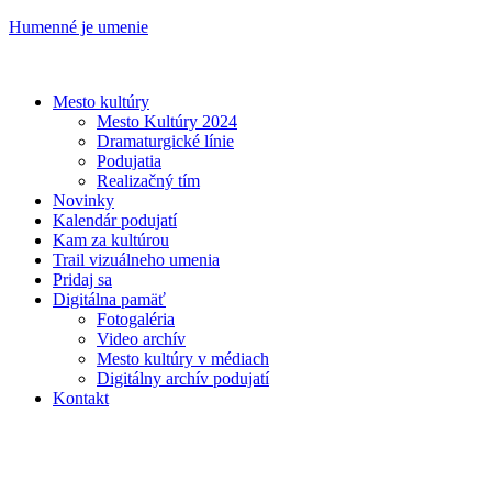
Humenné je umenie
Mesto kultúry
Mesto Kultúry 2024
Dramaturgické línie
Podujatia
Realizačný tím
Novinky
Kalendár podujatí
Kam za kultúrou
Trail vizuálneho umenia
Pridaj sa
Digitálna pamäť
Fotogaléria
Video archív
Mesto kultúry v médiach
Digitálny archív podujatí
Kontakt