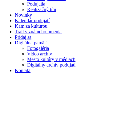
Podujatia
Realizačný tím
Novinky
Kalendár podujatí
Kam za kultúrou
Trail vizuálneho umenia
Pridaj sa
Digitálna pamäť
Fotogaléria
Video archív
Mesto kultúry v médiach
Digitálny archív podujatí
Kontakt