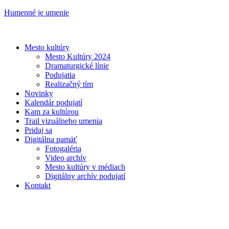
Humenné je umenie
Mesto kultúry
Mesto Kultúry 2024
Dramaturgické línie
Podujatia
Realizačný tím
Novinky
Kalendár podujatí
Kam za kultúrou
Trail vizuálneho umenia
Pridaj sa
Digitálna pamäť
Fotogaléria
Video archív
Mesto kultúry v médiach
Digitálny archív podujatí
Kontakt