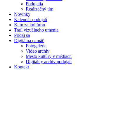
Podujatia
Realizačný tím
Novinky
Kalendár podujatí
Kam za kultúrou
Trail vizuálneho umenia
Pridaj sa
Digitálna pamäť
Fotogaléria
Video archív
Mesto kultúry v médiach
Digitálny archív podujatí
Kontakt