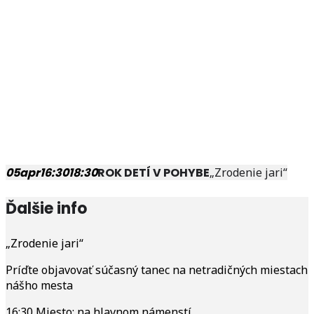
05
apr
16:30
18:30
ROK DETÍ V POHYBE
„Zrodenie jari“
Ďalšie info
„Zrodenie jari“
Príďte objavovať súčasný tanec na netradičných miestach
nášho mesta
16:30 Miesto: na hlavnom námenstí