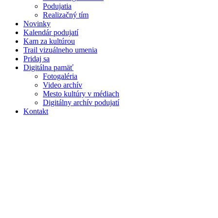
Podujatia
Realizačný tím
Novinky
Kalendár podujatí
Kam za kultúrou
Trail vizuálneho umenia
Pridaj sa
Digitálna pamäť
Fotogaléria
Video archív
Mesto kultúry v médiach
Digitálny archív podujatí
Kontakt