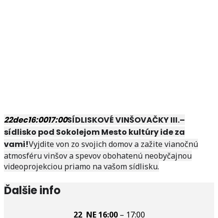
22
dec
16:00
17:00
SÍDLISKOVÉ VINŠOVAČKY III.–
sídlisko pod Sokolejom Mesto kultúry ide za
vami!
Vyjdite von zo svojich domov a zažite vianočnú
atmosféru vinšov a spevov obohatenú neobyčajnou
videoprojekciou priamo na vašom sídlisku.
Ďalšie info
22 NE
16:00
– 17:00