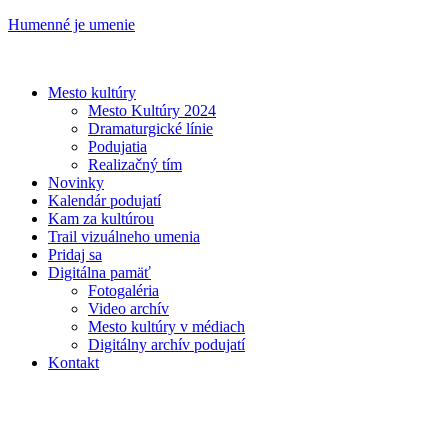
Humenné je umenie
Mesto kultúry
Mesto Kultúry 2024
Dramaturgické línie
Podujatia
Realizačný tím
Novinky
Kalendár podujatí
Kam za kultúrou
Trail vizuálneho umenia
Pridaj sa
Digitálna pamäť
Fotogaléria
Video archív
Mesto kultúry v médiach
Digitálny archív podujatí
Kontakt