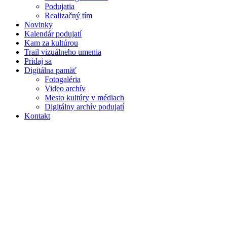
Podujatia
Realizačný tím
Novinky
Kalendár podujatí
Kam za kultúrou
Trail vizuálneho umenia
Pridaj sa
Digitálna pamäť
Fotogaléria
Video archív
Mesto kultúry v médiach
Digitálny archív podujatí
Kontakt