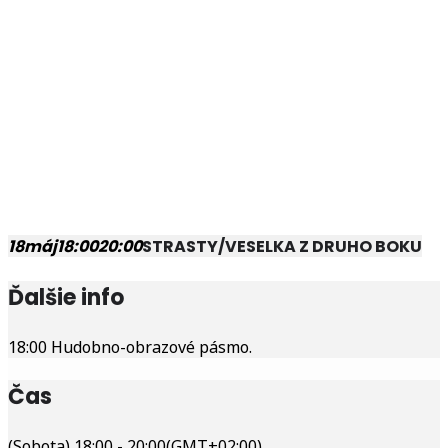
18
máj
18:00
20:00
STRASTY/VESELKA Z DRUHO BOKU
Ďalšie info
18:00 Hudobno-obrazové pásmo.
Čas
(Sobota) 18:00 - 20:00
(GMT+02:00)