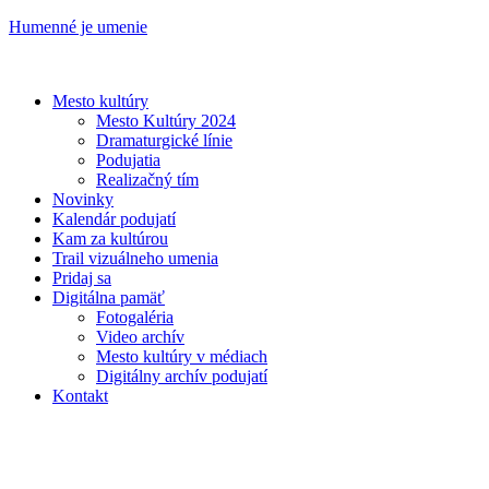
Humenné je umenie
Mesto kultúry
Mesto Kultúry 2024
Dramaturgické línie
Podujatia
Realizačný tím
Novinky
Kalendár podujatí
Kam za kultúrou
Trail vizuálneho umenia
Pridaj sa
Digitálna pamäť
Fotogaléria
Video archív
Mesto kultúry v médiach
Digitálny archív podujatí
Kontakt