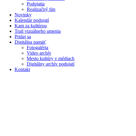
Podujatia
Realizačný tím
Novinky
Kalendár podujatí
Kam za kultúrou
Trail vizuálneho umenia
Pridaj sa
Digitálna pamäť
Fotogaléria
Video archív
Mesto kultúry v médiach
Digitálny archív podujatí
Kontakt