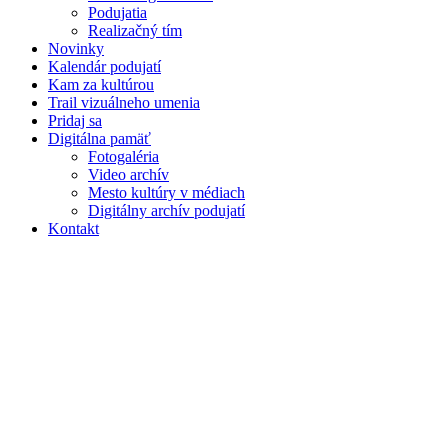
Podujatia
Realizačný tím
Novinky
Kalendár podujatí
Kam za kultúrou
Trail vizuálneho umenia
Pridaj sa
Digitálna pamäť
Fotogaléria
Video archív
Mesto kultúry v médiach
Digitálny archív podujatí
Kontakt