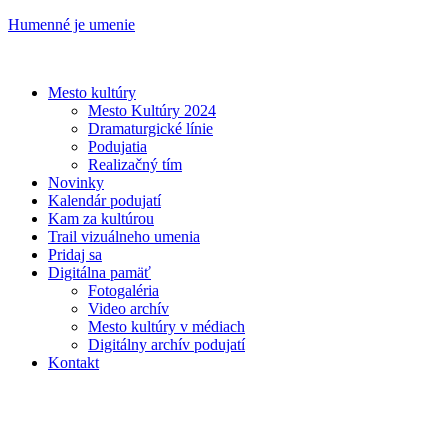
Humenné je umenie
Mesto kultúry
Mesto Kultúry 2024
Dramaturgické línie
Podujatia
Realizačný tím
Novinky
Kalendár podujatí
Kam za kultúrou
Trail vizuálneho umenia
Pridaj sa
Digitálna pamäť
Fotogaléria
Video archív
Mesto kultúry v médiach
Digitálny archív podujatí
Kontakt