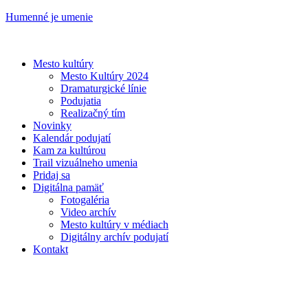
Humenné je umenie
Mesto kultúry
Mesto Kultúry 2024
Dramaturgické línie
Podujatia
Realizačný tím
Novinky
Kalendár podujatí
Kam za kultúrou
Trail vizuálneho umenia
Pridaj sa
Digitálna pamäť
Fotogaléria
Video archív
Mesto kultúry v médiach
Digitálny archív podujatí
Kontakt