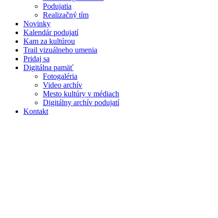
Podujatia
Realizačný tím
Novinky
Kalendár podujatí
Kam za kultúrou
Trail vizuálneho umenia
Pridaj sa
Digitálna pamäť
Fotogaléria
Video archív
Mesto kultúry v médiach
Digitálny archív podujatí
Kontakt