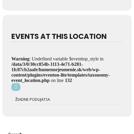
EVENTS AT THIS LOCATION
Warning
: Undefined variable $eventtop_style in
/data/3/0/30cc854b-1113-4e71-b281-
1fc87cb2aafe/humennejeumenie.sk/web/wp-
content/plugins/eventon-lite/templates/taxonomy-
event_location.php
on line
132
ŽIADNE PODUJATIA