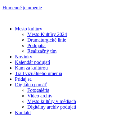
Humenné je umenie
Mesto kultúry
Mesto Kultúry 2024
Dramaturgické línie
Podujatia
Realizačný tím
Novinky
Kalendár podujatí
Kam za kultúrou
Trail vizuálneho umenia
Pridaj sa
Digitálna pamäť
Fotogaléria
Video archív
Mesto kultúry v médiach
Digitálny archív podujatí
Kontakt