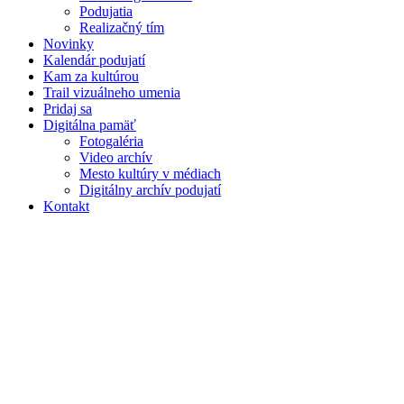
Podujatia
Realizačný tím
Novinky
Kalendár podujatí
Kam za kultúrou
Trail vizuálneho umenia
Pridaj sa
Digitálna pamäť
Fotogaléria
Video archív
Mesto kultúry v médiach
Digitálny archív podujatí
Kontakt