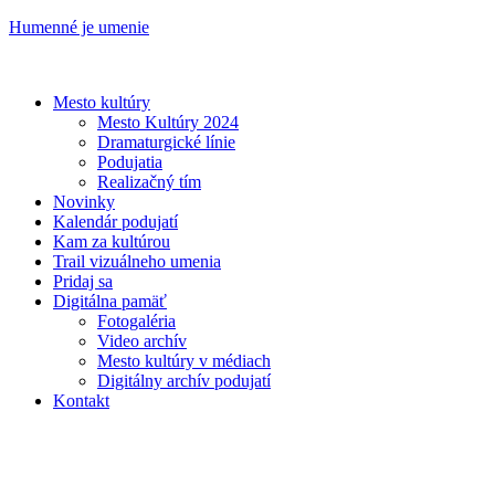
Humenné je umenie
Mesto kultúry
Mesto Kultúry 2024
Dramaturgické línie
Podujatia
Realizačný tím
Novinky
Kalendár podujatí
Kam za kultúrou
Trail vizuálneho umenia
Pridaj sa
Digitálna pamäť
Fotogaléria
Video archív
Mesto kultúry v médiach
Digitálny archív podujatí
Kontakt