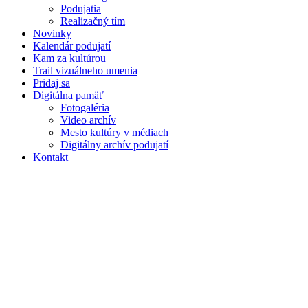
Podujatia
Realizačný tím
Novinky
Kalendár podujatí
Kam za kultúrou
Trail vizuálneho umenia
Pridaj sa
Digitálna pamäť
Fotogaléria
Video archív
Mesto kultúry v médiach
Digitálny archív podujatí
Kontakt