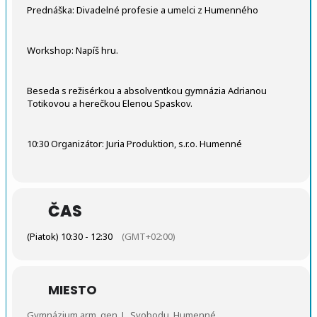
Prednáška: Divadelné profesie a umelci z Humenného
Workshop: Napíš hru.
Beseda s režisérkou a absolventkou gymnázia Adrianou
Totikovou a herečkou Elenou Spaskov.
10:30 Organizátor: Juria Produktion, s.r.o. Humenné
ČAS
(Piatok) 10:30 - 12:30
(GMT+02:00)
MIESTO
Gymnázium arm. gen. L. Svobodu, Humenné