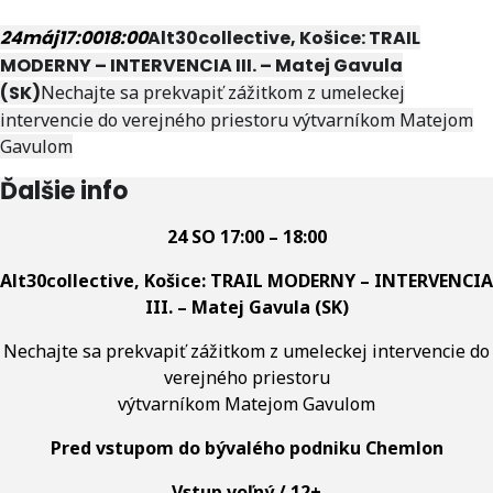
24
máj
17:00
18:00
Alt30collective, Košice: TRAIL
MODERNY – INTERVENCIA III. – Matej Gavula
(SK)
Nechajte sa prekvapiť zážitkom z umeleckej
intervencie do verejného priestoru výtvarníkom Matejom
Gavulom
Ďalšie info
24 SO 17:00 – 18:00
Alt30collective, Košice: TRAIL MODERNY – INTERVENCIA
III. – Matej Gavula (SK)
Nechajte sa prekvapiť zážitkom z umeleckej intervencie do
verejného priestoru
výtvarníkom Matejom Gavulom
Pred vstupom do bývalého podniku Chemlon
Vstup voľný / 12+