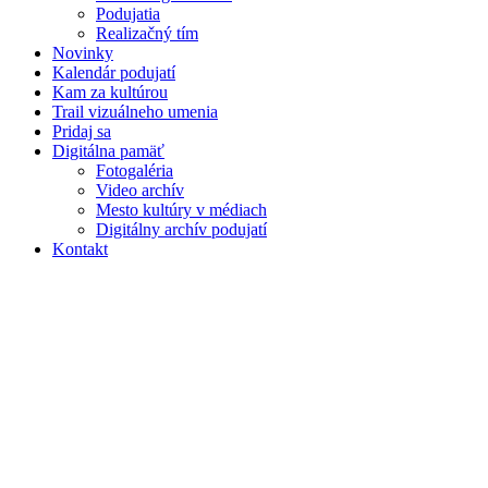
Podujatia
Realizačný tím
Novinky
Kalendár podujatí
Kam za kultúrou
Trail vizuálneho umenia
Pridaj sa
Digitálna pamäť
Fotogaléria
Video archív
Mesto kultúry v médiach
Digitálny archív podujatí
Kontakt