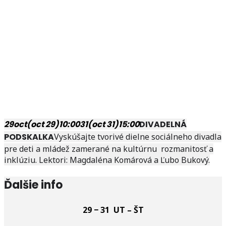
29
oct
(oct 29)
10:00
31
(oct 31)
15:00
DIVADELNÁ
PODSKALKA
Vyskúšajte tvorivé dielne sociálneho divadla
pre deti a mládež zamerané na kultúrnu rozmanitosť a
inklúziu. Lektori: Magdaléna Komárová a Ľubo Bukový.
Ďalšie info
29 − 31 UT – ŠT