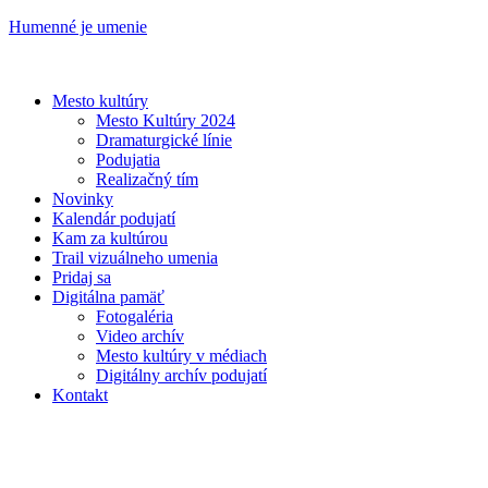
Humenné je umenie
Mesto kultúry
Mesto Kultúry 2024
Dramaturgické línie
Podujatia
Realizačný tím
Novinky
Kalendár podujatí
Kam za kultúrou
Trail vizuálneho umenia
Pridaj sa
Digitálna pamäť
Fotogaléria
Video archív
Mesto kultúry v médiach
Digitálny archív podujatí
Kontakt