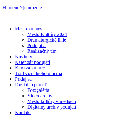
Humenné je umenie
Mesto kultúry
Mesto Kultúry 2024
Dramaturgické línie
Podujatia
Realizačný tím
Novinky
Kalendár podujatí
Kam za kultúrou
Trail vizuálneho umenia
Pridaj sa
Digitálna pamäť
Fotogaléria
Video archív
Mesto kultúry v médiach
Digitálny archív podujatí
Kontakt