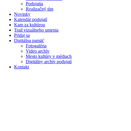
Podujatia
Realizačný tím
Novinky
Kalendár podujatí
Kam za kultúrou
Trail vizuálneho umenia
Pridaj sa
Digitálna pamäť
Fotogaléria
Video archív
Mesto kultúry v médiach
Digitálny archív podujatí
Kontakt