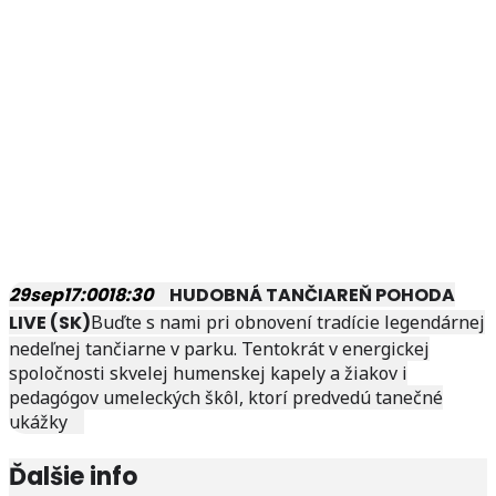
29
sep
17:00
18:30
HUDOBNÁ TANČIAREŇ POHODA
LIVE (SK)
Buďte s nami pri obnovení tradície legendárnej
nedeľnej tančiarne v parku. Tentokrát v energickej
spoločnosti skvelej humenskej kapely a žiakov i
pedagógov umeleckých škôl, ktorí predvedú tanečné
ukážky
Ďalšie info