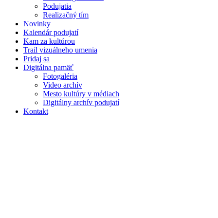
Podujatia
Realizačný tím
Novinky
Kalendár podujatí
Kam za kultúrou
Trail vizuálneho umenia
Pridaj sa
Digitálna pamäť
Fotogaléria
Video archív
Mesto kultúry v médiach
Digitálny archív podujatí
Kontakt