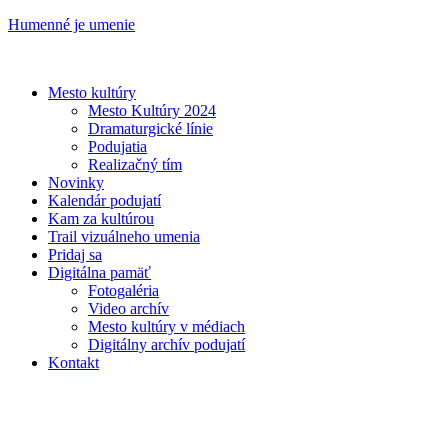
Humenné je umenie
Mesto kultúry
Mesto Kultúry 2024
Dramaturgické línie
Podujatia
Realizačný tím
Novinky
Kalendár podujatí
Kam za kultúrou
Trail vizuálneho umenia
Pridaj sa
Digitálna pamäť
Fotogaléria
Video archív
Mesto kultúry v médiach
Digitálny archív podujatí
Kontakt