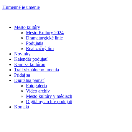
Humenné je umenie
Mesto kultúry
Mesto Kultúry 2024
Dramaturgické línie
Podujatia
Realizačný tím
Novinky
Kalendár podujatí
Kam za kultúrou
Trail vizuálneho umenia
Pridaj sa
Digitálna pamäť
Fotogaléria
Video archív
Mesto kultúry v médiach
Digitálny archív podujatí
Kontakt