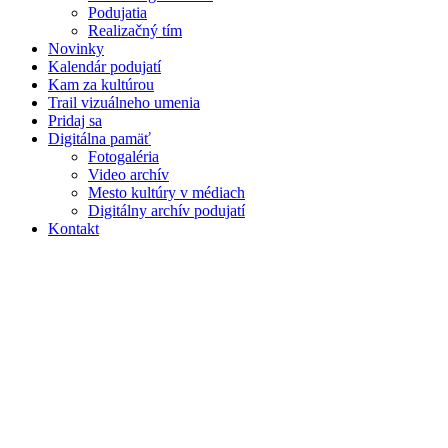
Podujatia
Realizačný tím
Novinky
Kalendár podujatí
Kam za kultúrou
Trail vizuálneho umenia
Pridaj sa
Digitálna pamäť
Fotogaléria
Video archív
Mesto kultúry v médiach
Digitálny archív podujatí
Kontakt