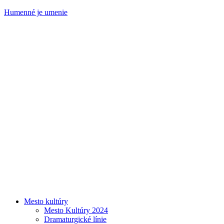
Humenné je umenie
Mesto kultúry
Mesto Kultúry 2024
Dramaturgické línie