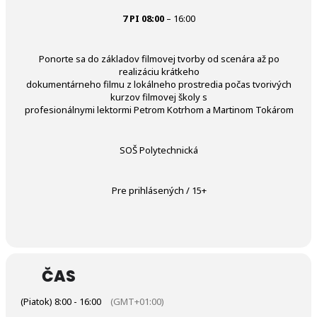
7 PI 08:00
– 16:00
Ponorte sa do základov filmovej tvorby od scenára až po
realizáciu krátkeho
dokumentárneho filmu z lokálneho prostredia počas tvorivých
kurzov filmovej školy s
profesionálnymi lektormi Petrom Kotrhom a Martinom Tokárom
SOŠ Polytechnická
Pre prihlásených / 15+
ČAS
(Piatok) 8:00 - 16:00
(GMT+01:00)