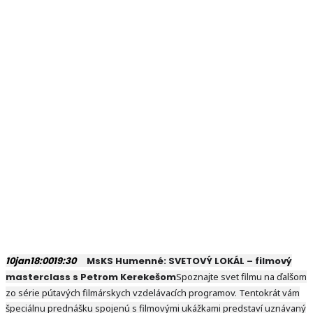
10
jan
18:00
19:30
MsKS Humenné: SVETOVÝ LOKÁL – filmový
masterclass s Petrom Kerekešom
Spoznajte svet filmu na ďalšom
zo série pútavých filmárskych vzdelávacích programov. Tentokrát vám
špeciálnu prednášku spojenú s filmovými ukážkami predstaví uznávaný