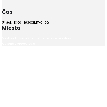
Čas
(Piatok) 18:00 - 19:30
(GMT+01:00)
Miesto
Mestské kultúrne stredisko – výstavná miestnosť
Calendar
GoogleCal
© 2024 Humenné je umenie