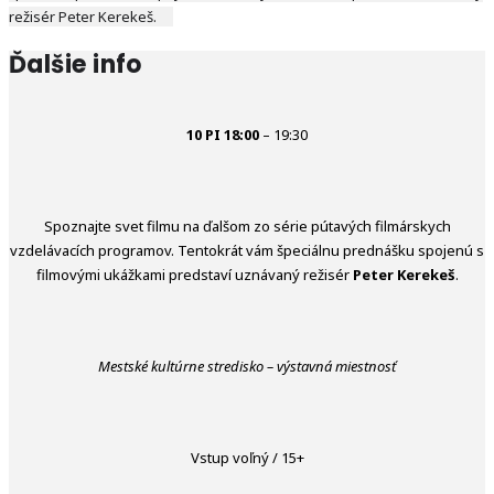
režisér Peter Kerekeš.
Ďalšie info
10 PI
18:00
– 19:30
Spoznajte svet filmu na ďalšom zo série pútavých filmárskych
vzdelávacích programov. Tentokrát vám špeciálnu prednášku spojenú s
filmovými ukážkami predstaví uznávaný režisér
Peter Kerekeš
.
Mestské kultúrne stredisko – výstavná miestnosť
Vstup voľný / 15+