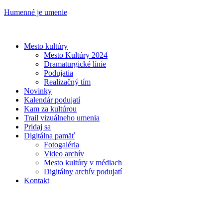
Humenné je umenie
Mesto kultúry
Mesto Kultúry 2024
Dramaturgické línie
Podujatia
Realizačný tím
Novinky
Kalendár podujatí
Kam za kultúrou
Trail vizuálneho umenia
Pridaj sa
Digitálna pamäť
Fotogaléria
Video archív
Mesto kultúry v médiach
Digitálny archív podujatí
Kontakt