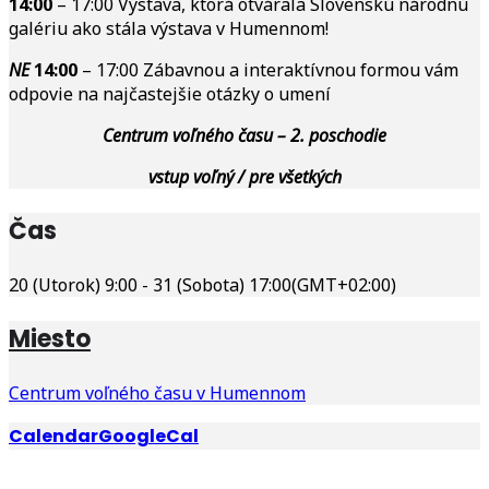
14:00
– 17:00
Výstava, ktorá otvárala Slovenskú národnú
galériu ako stála výstava v Humennom!
NE
14:00
– 17:00 Zábavnou a interaktívnou formou vám
odpovie na najčastejšie otázky o umení
Centrum voľného času – 2. poschodie
vstup voľný / pre všetkých
Čas
20 (Utorok) 9:00 - 31 (Sobota) 17:00
(GMT+02:00)
Miesto
Centrum voľného času v Humennom
Calendar
GoogleCal