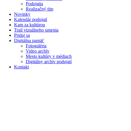
Podujatia
Realizačný tím
Novinky
Kalendár podujatí
Kam za kultúrou
Trail vizuálneho umenia
Pridaj sa
Digitálna pamäť
Fotogaléria
Video archív
Mesto kultúry v médiach
Digitálny archív podujatí
Kontakt