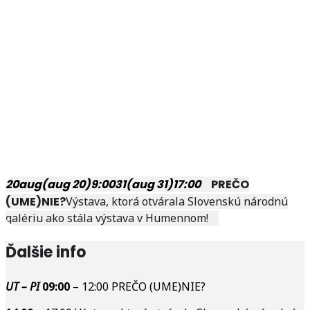
20
aug
(aug 20)
9:00
31
(aug 31)
17:00
PREČO
(UME)NIE?
Výstava, ktorá otvárala Slovenskú národnú
galériu ako stála výstava v Humennom!
Ďalšie info
UT – PI
09:00
– 12:00
PREČO (UME)NIE?