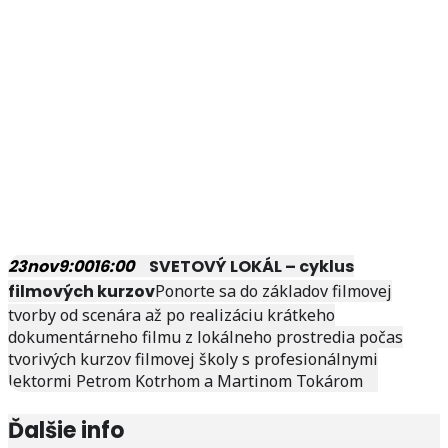
23
nov
9:00
16:00
SVETOVÝ LOKÁL – cyklus
filmových kurzov
Ponorte sa do základov filmovej
tvorby od scenára až po realizáciu krátkeho
dokumentárneho filmu z lokálneho prostredia počas
tvorivých kurzov filmovej školy s profesionálnymi
lektormi Petrom Kotrhom a Martinom Tokárom
Ďalšie info