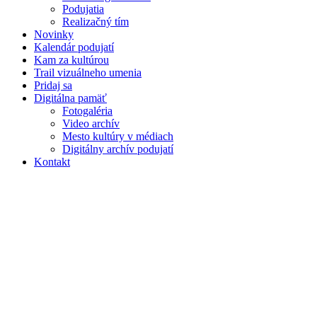
Podujatia
Realizačný tím
Novinky
Kalendár podujatí
Kam za kultúrou
Trail vizuálneho umenia
Pridaj sa
Digitálna pamäť
Fotogaléria
Video archív
Mesto kultúry v médiach
Digitálny archív podujatí
Kontakt