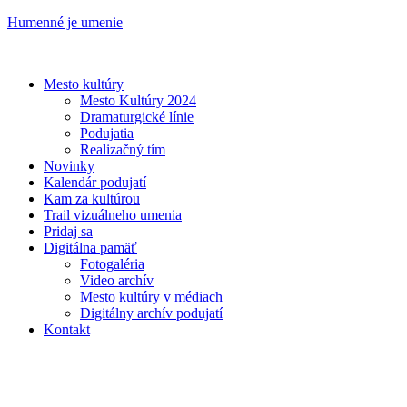
Humenné je umenie
Mesto kultúry
Mesto Kultúry 2024
Dramaturgické línie
Podujatia
Realizačný tím
Novinky
Kalendár podujatí
Kam za kultúrou
Trail vizuálneho umenia
Pridaj sa
Digitálna pamäť
Fotogaléria
Video archív
Mesto kultúry v médiach
Digitálny archív podujatí
Kontakt