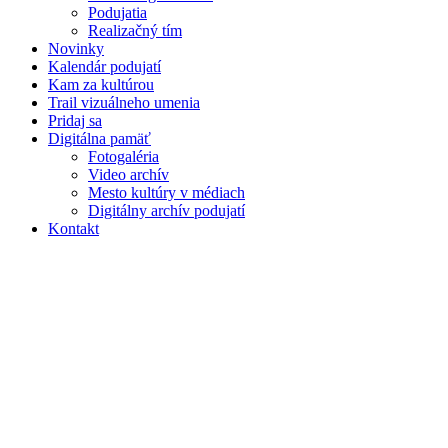
Podujatia
Realizačný tím
Novinky
Kalendár podujatí
Kam za kultúrou
Trail vizuálneho umenia
Pridaj sa
Digitálna pamäť
Fotogaléria
Video archív
Mesto kultúry v médiach
Digitálny archív podujatí
Kontakt