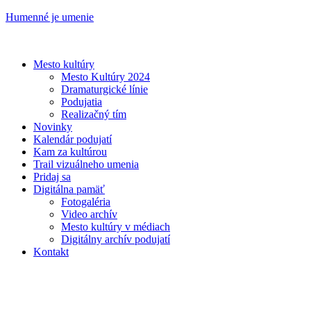
Humenné je umenie
Mesto kultúry
Mesto Kultúry 2024
Dramaturgické línie
Podujatia
Realizačný tím
Novinky
Kalendár podujatí
Kam za kultúrou
Trail vizuálneho umenia
Pridaj sa
Digitálna pamäť
Fotogaléria
Video archív
Mesto kultúry v médiach
Digitálny archív podujatí
Kontakt