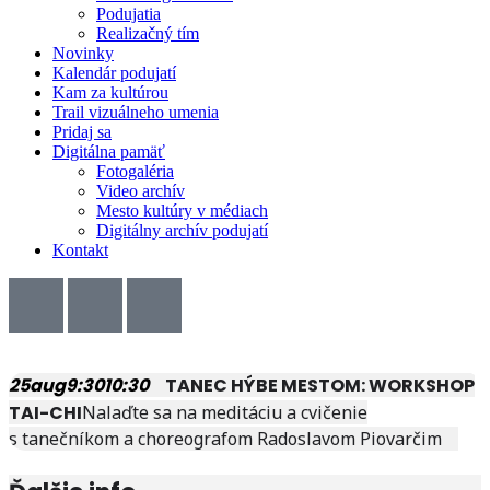
Podujatia
Realizačný tím
Novinky
Kalendár podujatí
Kam za kultúrou
Trail vizuálneho umenia
Pridaj sa
Digitálna pamäť
Fotogaléria
Video archív
Mesto kultúry v médiach
Digitálny archív podujatí
Kontakt
25
aug
9:30
10:30
TANEC HÝBE MESTOM: WORKSHOP
TAI-CHI
Nalaďte sa na meditáciu a cvičenie
s tanečníkom a choreografom Radoslavom Piovarčim