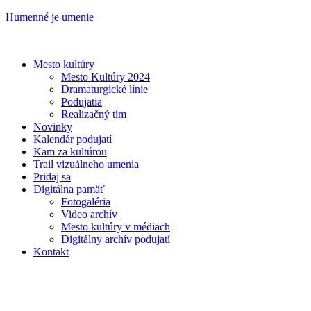
Humenné je umenie
Mesto kultúry
Mesto Kultúry 2024
Dramaturgické línie
Podujatia
Realizačný tím
Novinky
Kalendár podujatí
Kam za kultúrou
Trail vizuálneho umenia
Pridaj sa
Digitálna pamäť
Fotogaléria
Video archív
Mesto kultúry v médiach
Digitálny archív podujatí
Kontakt