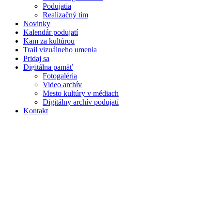
Podujatia
Realizačný tím
Novinky
Kalendár podujatí
Kam za kultúrou
Trail vizuálneho umenia
Pridaj sa
Digitálna pamäť
Fotogaléria
Video archív
Mesto kultúry v médiach
Digitálny archív podujatí
Kontakt