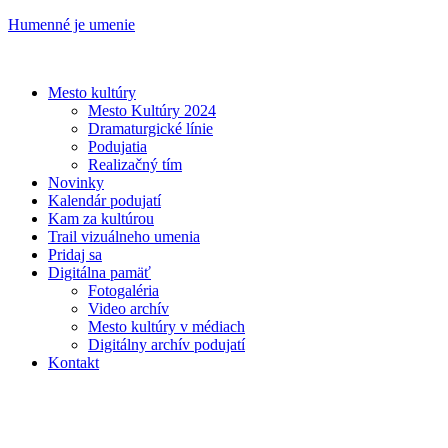
Humenné je umenie
Mesto kultúry
Mesto Kultúry 2024
Dramaturgické línie
Podujatia
Realizačný tím
Novinky
Kalendár podujatí
Kam za kultúrou
Trail vizuálneho umenia
Pridaj sa
Digitálna pamäť
Fotogaléria
Video archív
Mesto kultúry v médiach
Digitálny archív podujatí
Kontakt